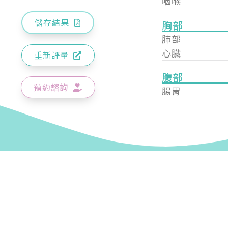
咽喉
儲存結果
胸部
肺部
心臟
重新評量
腹部
預約諮詢
腸胃