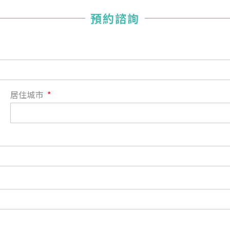
您已成功送出會員申請
預約諮詢
您好，您的會員申請，已成功送出，經本協會理事會審核
通過後即通知您進行繳費，繳費資訊如下
——
【會費】
個人會員:
入會費新臺幣1200元，於會員入會時繳納；常年會費1200
居住城市
元，於每年度繳納。
團體會員:
入會費新臺幣3000元，於會員入會時繳納；常年會費3000
元，於每年度繳納。
戶名: 社團法人台灣自律神經健康培訓暨發展協會
帳號: 003-03-501566-2
銀行: (013) 國泰世華 南京東路分行