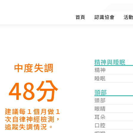
首頁
認識協會
活
精神與睡眠
中度失調
精神
48分
睡眠
頭部
頭部
眼睛
建議每１個月做１
耳朵
次自律神經檢測，
口腔
追蹤失調情況。