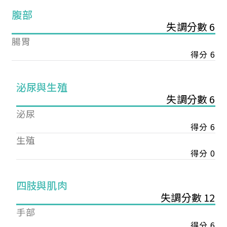
腹部
失調分數 6
腸胃
得分 6
泌尿與生殖
失調分數 6
泌尿
得分 6
生殖
得分 0
您已成功送出會員申請
四肢與肌肉
失調分數 12
您好，您的會員申請，已成功送出，經本協會理事
手部
會審核通過後即通知您進行繳費，繳費資訊如下
得分 6