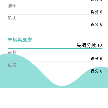
——
腳部
【會費】
得分 0
個人會員:
肌肉
入會費新臺幣1200元，於會員入會時繳納；常年會
費1200元，於每年度繳納。
得分 6
團體會員:
末梢與皮膚
入會費新臺幣3000元，於會員入會時繳納；常年會
失調分數 12
費3000元，於每年度繳納。
末梢
戶名: 社團法人台灣自律神經健康培訓暨發展協會
得分 6
帳號: 003-03-501566-2
皮膚
銀行: (013) 國泰世華 南京東路分行
得分 6