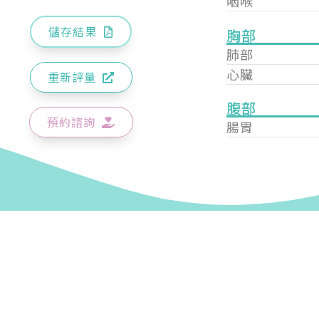
咽喉
儲存結果
胸部
肺部
心臟
重新評量
腹部
預約諮詢
腸胃