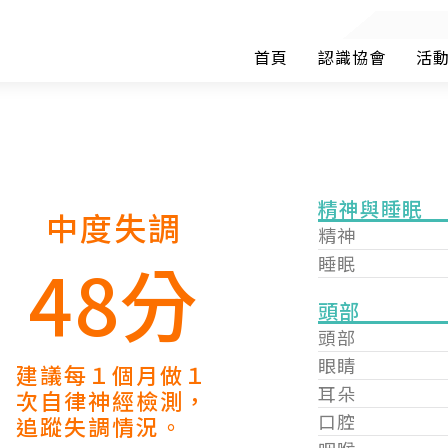
首頁
認識協會
活
精神與睡眠
中度失調
精神
48分
睡眠
頭部
頭部
眼睛
建議每１個月做１
耳朵
次自律神經檢測，
口腔
追蹤失調情況。