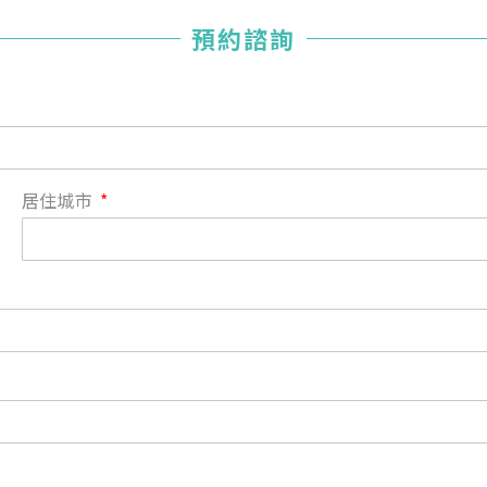
您已成功送出會員申請
預約諮詢
您好，您的會員申請，已成功送出，經本協會理事會審核
通過後即通知您進行繳費，繳費資訊如下
——
【會費】
個人會員:
入會費新臺幣1200元，於會員入會時繳納；常年會費1200
居住城市
元，於每年度繳納。
團體會員:
入會費新臺幣3000元，於會員入會時繳納；常年會費3000
元，於每年度繳納。
戶名: 社團法人台灣自律神經健康培訓暨發展協會
帳號: 003-03-501566-2
銀行: (013) 國泰世華 南京東路分行