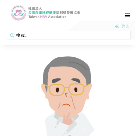
首頁
認識協會
活動消息
醫學新知
衛教專區
會員專區
聯絡我們
登入