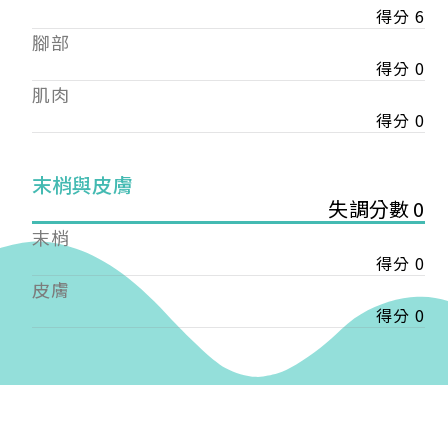
得分 6
——
腳部
【會費】
個人會員:
得分 0
入會費新臺幣1200元，於會員入會時繳納；常年會
肌肉
費1200元，於每年度繳納。
得分 0
團體會員:
入會費新臺幣3000元，於會員入會時繳納；常年會
末梢與皮膚
費3000元，於每年度繳納。
失調分數 0
末梢
戶名: 社團法人台灣自律神經健康培訓暨發展協會
得分 0
帳號: 003-03-501566-2
銀行: (013) 國泰世華 南京東路分行
皮膚
得分 0