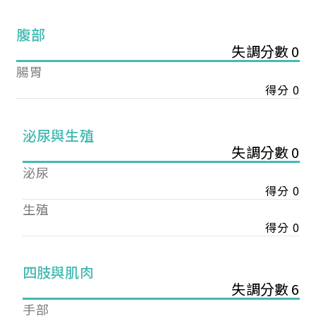
腹部
失調分數 0
腸胃
得分 0
泌尿與生殖
失調分數 0
泌尿
得分 0
生殖
得分 0
您已成功送出會員申請
四肢與肌肉
失調分數 6
您好，您的會員申請，已成功送出，經本協會理事
手部
會審核通過後即通知您進行繳費，繳費資訊如下