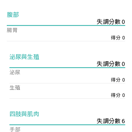
腹部
失調分數 0
腸胃
得分 0
泌尿與生殖
失調分數 0
泌尿
得分 0
生殖
得分 0
您已成功送出會員申請
四肢與肌肉
失調分數 6
您好，您的會員申請，已成功送出，經本協會理事
手部
會審核通過後即通知您進行繳費，繳費資訊如下