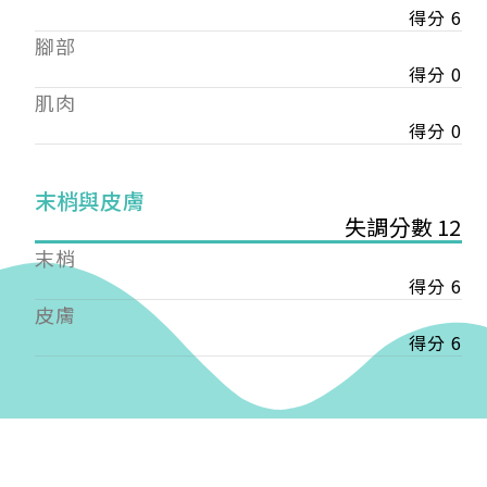
得分 6
——
腳部
【會費】
個人會員:
得分 0
入會費新臺幣1200元，於會員入會時繳納；常年會
肌肉
費1200元，於每年度繳納。
得分 0
團體會員:
入會費新臺幣3000元，於會員入會時繳納；常年會
末梢與皮膚
費3000元，於每年度繳納。
失調分數 12
末梢
戶名: 社團法人台灣自律神經健康培訓暨發展協會
得分 6
帳號: 003-03-501566-2
銀行: (013) 國泰世華 南京東路分行
皮膚
得分 6