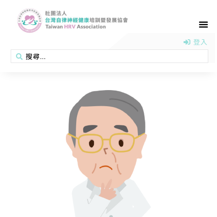
首頁
認識協會
活動消息
醫學新知
衛教專區
會員專區
聯絡我們
登入