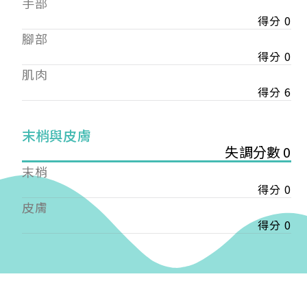
手部
會審核通過後即通知您進行繳費，繳費資訊如下
——
得分 0
【會費】
腳部
個人會員:
得分 0
入會費新臺幣1200元，於會員入會時繳納；常年會
肌肉
費1200元，於每年度繳納。
得分 6
團體會員:
入會費新臺幣3000元，於會員入會時繳納；常年會
末梢與皮膚
費3000元，於每年度繳納。
失調分數 0
戶名: 社團法人台灣自律神經健康培訓暨發展協會
末梢
帳號: 003-03-501566-2
得分 0
銀行: (013) 國泰世華 南京東路分行
皮膚
得分 0