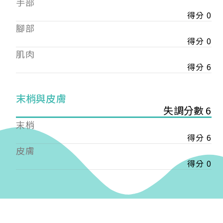
手部
會審核通過後即通知您進行繳費，繳費資訊如下
——
得分 0
【會費】
腳部
個人會員:
得分 0
入會費新臺幣1200元，於會員入會時繳納；常年會
肌肉
費1200元，於每年度繳納。
得分 6
團體會員:
入會費新臺幣3000元，於會員入會時繳納；常年會
末梢與皮膚
費3000元，於每年度繳納。
失調分數 6
戶名: 社團法人台灣自律神經健康培訓暨發展協會
末梢
帳號: 003-03-501566-2
得分 6
銀行: (013) 國泰世華 南京東路分行
皮膚
得分 0