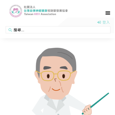
首頁
認識協會
活動消息
醫學新知
衛教專區
會員專區
聯絡我們
登入