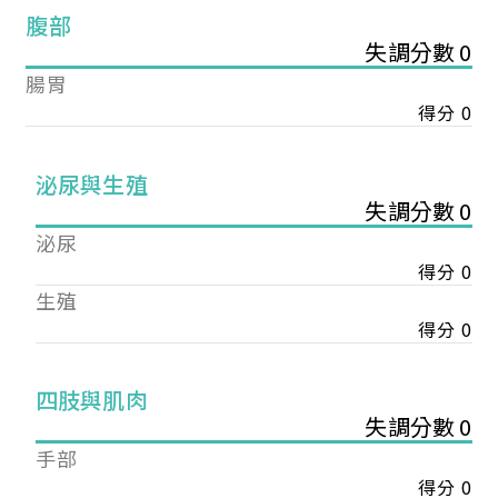
腹部
失調分數 0
腸胃
得分 0
泌尿與生殖
失調分數 0
泌尿
得分 0
生殖
得分 0
您已成功送出會員申請
四肢與肌肉
失調分數 0
手部
您好，您的會員申請，已成功送出，經本協會理事
會審核通過後即通知您進行繳費，繳費資訊如下
得分 0