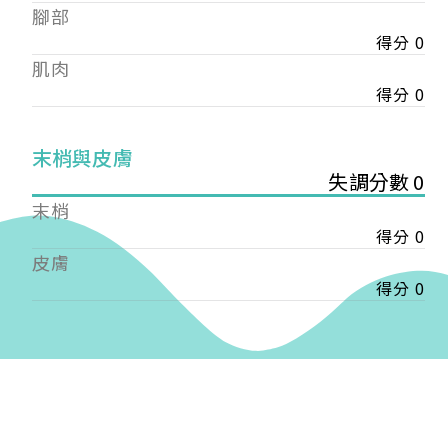
——
腳部
【會費】
得分 0
個人會員:
肌肉
入會費新臺幣1200元，於會員入會時繳納；常年會
得分 0
費1200元，於每年度繳納。
團體會員:
末梢與皮膚
入會費新臺幣3000元，於會員入會時繳納；常年會
失調分數 0
費3000元，於每年度繳納。
末梢
戶名: 社團法人台灣自律神經健康培訓暨發展協會
得分 0
帳號: 003-03-501566-2
皮膚
銀行: (013) 國泰世華 南京東路分行
得分 0