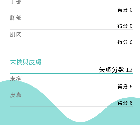
手部
會審核通過後即通知您進行繳費，繳費資訊如下
——
得分 0
【會費】
腳部
個人會員:
得分 0
入會費新臺幣1200元，於會員入會時繳納；常年會
肌肉
費1200元，於每年度繳納。
得分 6
團體會員:
入會費新臺幣3000元，於會員入會時繳納；常年會
末梢與皮膚
費3000元，於每年度繳納。
失調分數 12
戶名: 社團法人台灣自律神經健康培訓暨發展協會
末梢
帳號: 003-03-501566-2
得分 6
銀行: (013) 國泰世華 南京東路分行
皮膚
得分 6