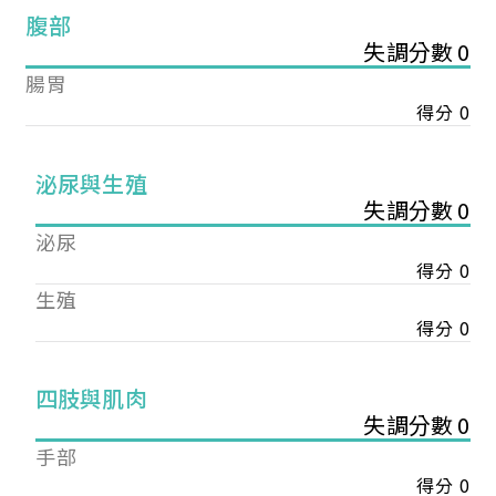
腹部
失調分數 0
腸胃
得分 0
泌尿與生殖
失調分數 0
泌尿
得分 0
生殖
得分 0
您已成功送出會員申請
四肢與肌肉
失調分數 0
手部
您好，您的會員申請，已成功送出，經本協會理事
會審核通過後即通知您進行繳費，繳費資訊如下
得分 0