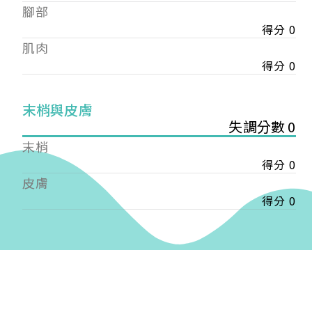
——
腳部
【會費】
得分 0
個人會員:
肌肉
入會費新臺幣1200元，於會員入會時繳納；常年會
得分 0
費1200元，於每年度繳納。
團體會員:
末梢與皮膚
入會費新臺幣3000元，於會員入會時繳納；常年會
失調分數 0
費3000元，於每年度繳納。
末梢
戶名: 社團法人台灣自律神經健康培訓暨發展協會
得分 0
帳號: 003-03-501566-2
皮膚
銀行: (013) 國泰世華 南京東路分行
得分 0