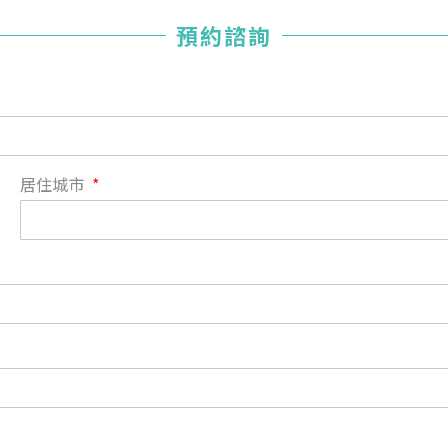
您已成功送出會員申請
預約諮詢
您好，您的會員申請，已成功送出，經本協會理事會審核
通過後即通知您進行繳費，繳費資訊如下
——
【會費】
個人會員:
入會費新臺幣1200元，於會員入會時繳納；常年會費1200
居住城市
元，於每年度繳納。
團體會員:
入會費新臺幣3000元，於會員入會時繳納；常年會費3000
元，於每年度繳納。
戶名: 社團法人台灣自律神經健康培訓暨發展協會
帳號: 003-03-501566-2
銀行: (013) 國泰世華 南京東路分行