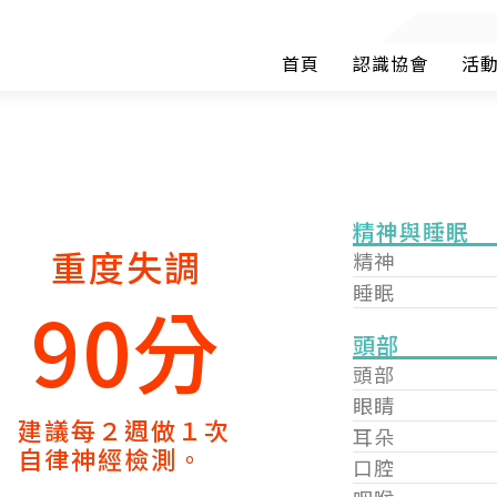
首頁
認識協會
活
精神與睡眠
重度失調
精神
睡眠
90分
頭部
頭部
眼睛
建議每２週做１次
耳朵
自律神經檢測。
口腔