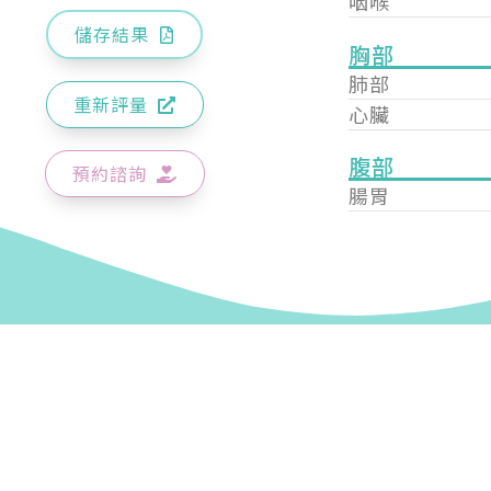
咽喉
儲存結果
胸部
肺部
重新評量
心臟
腹部
預約諮詢
腸胃