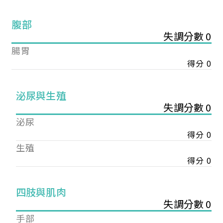
腹部
失調分數 0
腸胃
得分 0
泌尿與生殖
失調分數 0
泌尿
得分 0
生殖
得分 0
您已成功送出會員申請
四肢與肌肉
失調分數 0
您好，您的會員申請，已成功送出，經本協會理事
手部
會審核通過後即通知您進行繳費，繳費資訊如下