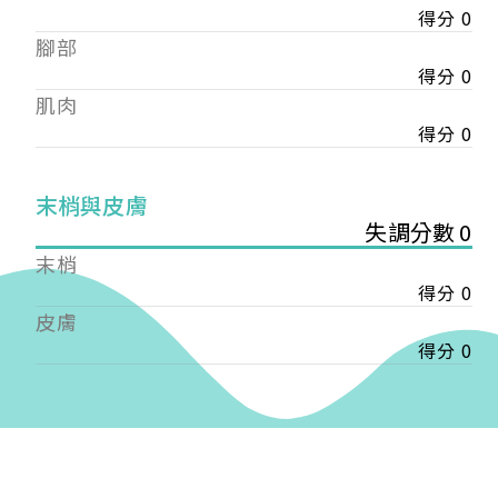
得分 0
——
腳部
【會費】
個人會員:
得分 0
入會費新臺幣1200元，於會員入會時繳納；常年會
肌肉
費1200元，於每年度繳納。
得分 0
團體會員:
入會費新臺幣3000元，於會員入會時繳納；常年會
末梢與皮膚
費3000元，於每年度繳納。
失調分數 0
末梢
戶名: 社團法人台灣自律神經健康培訓暨發展協會
得分 0
帳號: 003-03-501566-2
銀行: (013) 國泰世華 南京東路分行
皮膚
得分 0