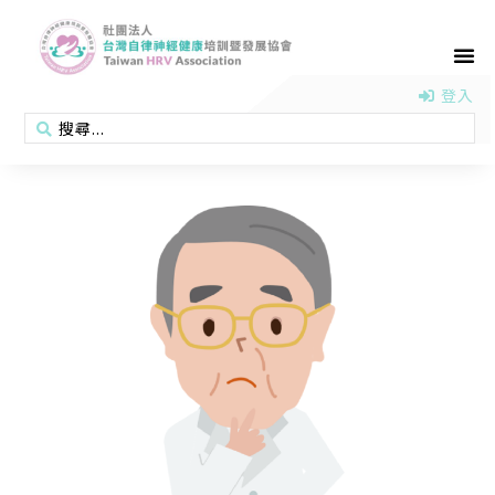
首頁
認識協會
活動消息
醫學新知
衛教專區
會員專區
聯絡我們
登入