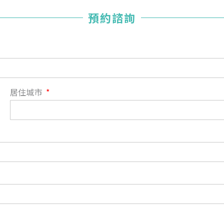
您已成功送出會員申請
預約諮詢
您好，您的會員申請，已成功送出，經本協會理事會審核
通過後即通知您進行繳費，繳費資訊如下
——
【會費】
個人會員:
入會費新臺幣1200元，於會員入會時繳納；常年會費1200
居住城市
元，於每年度繳納。
團體會員:
入會費新臺幣3000元，於會員入會時繳納；常年會費3000
元，於每年度繳納。
戶名: 社團法人台灣自律神經健康培訓暨發展協會
帳號: 003-03-501566-2
銀行: (013) 國泰世華 南京東路分行