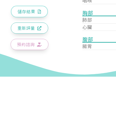
咽喉
儲存結果
胸部
肺部
心臟
重新評量
腹部
預約諮詢
腸胃