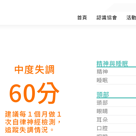
首頁
認識協會
活
精神與睡眠
中度失調
精神
60分
睡眠
頭部
頭部
眼睛
建議每１個月做１
耳朵
次自律神經檢測，
口腔
追蹤失調情況。