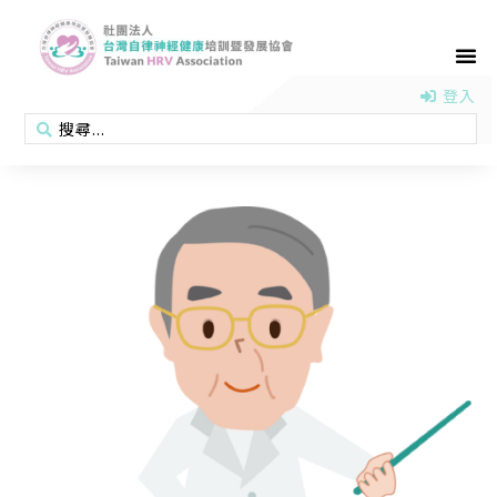
首頁
認識協會
活動消息
醫學新知
衛教專區
會員專區
聯絡我們
登入