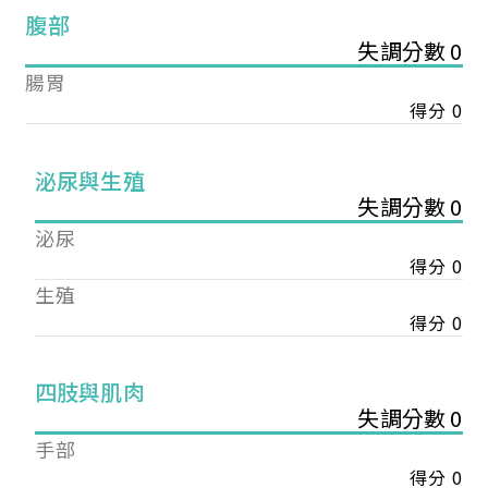
腹部
失調分數 0
腸胃
得分 0
泌尿與生殖
失調分數 0
泌尿
得分 0
生殖
得分 0
您已成功送出會員申請
四肢與肌肉
失調分數 0
手部
您好，您的會員申請，已成功送出，經本協會理事
會審核通過後即通知您進行繳費，繳費資訊如下
得分 0