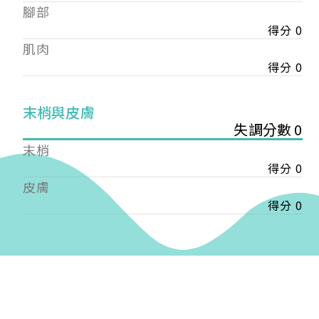
——
腳部
【會費】
得分 0
個人會員:
肌肉
入會費新臺幣1200元，於會員入會時繳納；常年會
得分 0
費1200元，於每年度繳納。
團體會員:
末梢與皮膚
入會費新臺幣3000元，於會員入會時繳納；常年會
失調分數 0
費3000元，於每年度繳納。
末梢
戶名: 社團法人台灣自律神經健康培訓暨發展協會
得分 0
帳號: 003-03-501566-2
皮膚
銀行: (013) 國泰世華 南京東路分行
得分 0