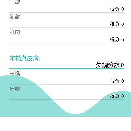
手部
會審核通過後即通知您進行繳費，繳費資訊如下
——
得分 0
【會費】
腳部
個人會員:
得分 0
入會費新臺幣1200元，於會員入會時繳納；常年會
肌肉
費1200元，於每年度繳納。
得分 6
團體會員:
入會費新臺幣3000元，於會員入會時繳納；常年會
末梢與皮膚
費3000元，於每年度繳納。
失調分數 0
戶名: 社團法人台灣自律神經健康培訓暨發展協會
末梢
帳號: 003-03-501566-2
得分 0
銀行: (013) 國泰世華 南京東路分行
皮膚
得分 0