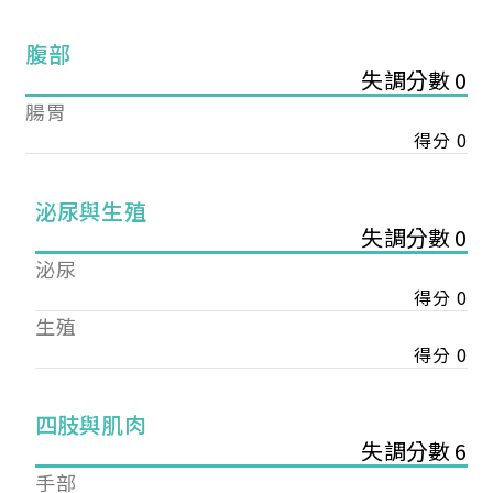
腹部
失調分數 0
腸胃
得分 0
泌尿與生殖
失調分數 0
泌尿
得分 0
生殖
得分 0
您已成功送出會員申請
四肢與肌肉
失調分數 6
您好，您的會員申請，已成功送出，經本協會理事
手部
會審核通過後即通知您進行繳費，繳費資訊如下