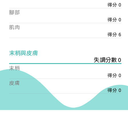
得分 0
——
腳部
【會費】
個人會員:
得分 0
入會費新臺幣1200元，於會員入會時繳納；常年會
肌肉
費1200元，於每年度繳納。
得分 6
團體會員:
入會費新臺幣3000元，於會員入會時繳納；常年會
末梢與皮膚
費3000元，於每年度繳納。
失調分數 0
末梢
戶名: 社團法人台灣自律神經健康培訓暨發展協會
得分 0
帳號: 003-03-501566-2
銀行: (013) 國泰世華 南京東路分行
皮膚
得分 0