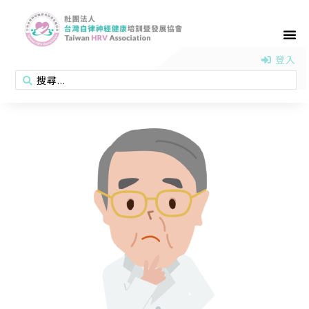
首頁
認識協會
活動消息
醫學新知
衛教專區
會員專區
聯絡我們
登入