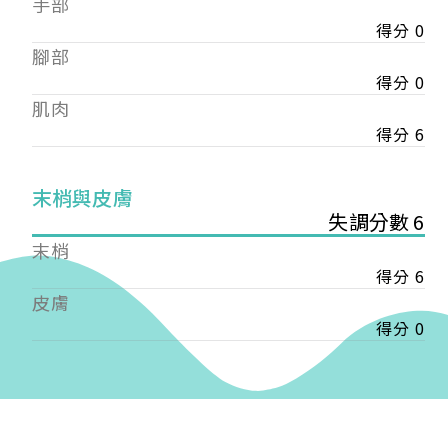
手部
會審核通過後即通知您進行繳費，繳費資訊如下
——
得分 0
【會費】
腳部
個人會員:
得分 0
入會費新臺幣1200元，於會員入會時繳納；常年會
肌肉
費1200元，於每年度繳納。
得分 6
團體會員:
入會費新臺幣3000元，於會員入會時繳納；常年會
末梢與皮膚
費3000元，於每年度繳納。
失調分數 6
戶名: 社團法人台灣自律神經健康培訓暨發展協會
末梢
帳號: 003-03-501566-2
得分 6
銀行: (013) 國泰世華 南京東路分行
皮膚
得分 0