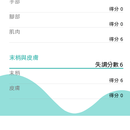
手部
會審核通過後即通知您進行繳費，繳費資訊如下
——
得分 0
【會費】
腳部
個人會員:
得分 0
入會費新臺幣1200元，於會員入會時繳納；常年會
肌肉
費1200元，於每年度繳納。
得分 6
團體會員:
入會費新臺幣3000元，於會員入會時繳納；常年會
末梢與皮膚
費3000元，於每年度繳納。
失調分數 6
戶名: 社團法人台灣自律神經健康培訓暨發展協會
末梢
帳號: 003-03-501566-2
得分 6
銀行: (013) 國泰世華 南京東路分行
皮膚
得分 0