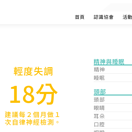
首頁
認識協會
活
精神與睡眠
輕度失調
精神
睡眠
18分
頭部
頭部
眼睛
建議每２個月做１
耳朵
次自律神經檢測。
口腔