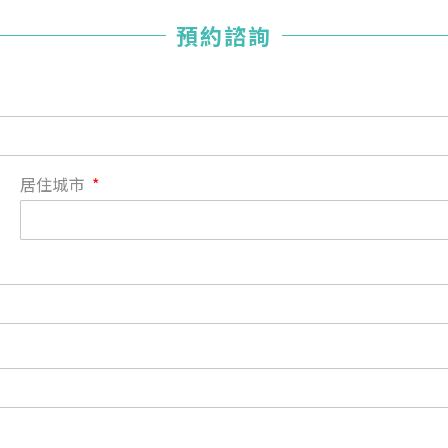
您已成功送出會員申請
預約諮詢
您好，您的會員申請，已成功送出，經本協會理事會審核
通過後即通知您進行繳費，繳費資訊如下
——
【會費】
個人會員:
入會費新臺幣1200元，於會員入會時繳納；常年會費1200
居住城市
元，於每年度繳納。
團體會員:
入會費新臺幣3000元，於會員入會時繳納；常年會費3000
元，於每年度繳納。
戶名: 社團法人台灣自律神經健康培訓暨發展協會
帳號: 003-03-501566-2
銀行: (013) 國泰世華 南京東路分行