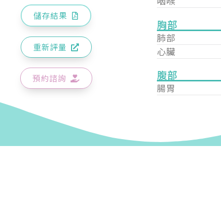
咽喉
儲存結果
胸部
肺部
重新評量
心臟
腹部
預約諮詢
腸胃