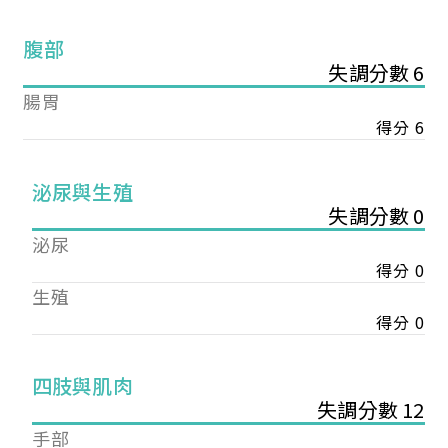
腹部
失調分數 6
腸胃
得分 6
泌尿與生殖
失調分數 0
泌尿
得分 0
生殖
得分 0
您已成功送出會員申請
四肢與肌肉
失調分數 12
您好，您的會員申請，已成功送出，經本協會理事
手部
會審核通過後即通知您進行繳費，繳費資訊如下