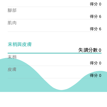
得分 0
——
腳部
【會費】
個人會員:
得分 6
入會費新臺幣1200元，於會員入會時繳納；常年會
肌肉
費1200元，於每年度繳納。
得分 6
團體會員:
入會費新臺幣3000元，於會員入會時繳納；常年會
末梢與皮膚
費3000元，於每年度繳納。
失調分數 0
末梢
戶名: 社團法人台灣自律神經健康培訓暨發展協會
得分 0
帳號: 003-03-501566-2
銀行: (013) 國泰世華 南京東路分行
皮膚
得分 0