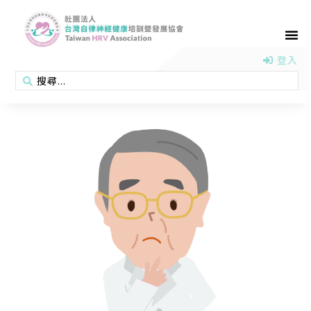
首頁
認識協會
活動消息
醫學新知
衛教專區
會員專區
聯絡我們
登入