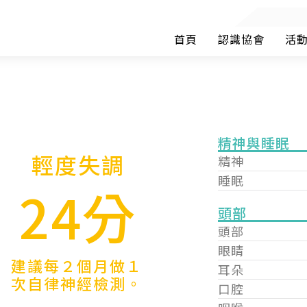
首頁
認識協會
活
精神與睡眠
輕度失調
精神
睡眠
24分
頭部
頭部
眼睛
建議每２個月做１
耳朵
次自律神經檢測。
口腔