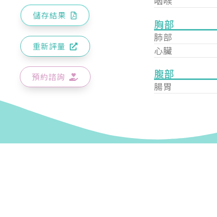
咽喉
儲存結果
胸部
肺部
重新評量
心臟
腹部
預約諮詢
腸胃