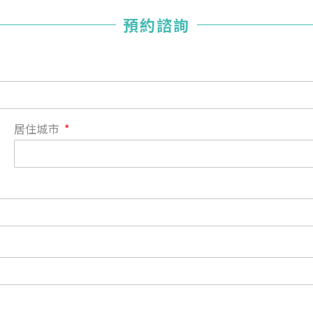
您已成功送出會員申請
預約諮詢
您好，您的會員申請，已成功送出，經本協會理事會審核
通過後即通知您進行繳費，繳費資訊如下
——
【會費】
個人會員:
入會費新臺幣1200元，於會員入會時繳納；常年會費1200
居住城市
元，於每年度繳納。
團體會員:
入會費新臺幣3000元，於會員入會時繳納；常年會費3000
元，於每年度繳納。
戶名: 社團法人台灣自律神經健康培訓暨發展協會
帳號: 003-03-501566-2
銀行: (013) 國泰世華 南京東路分行