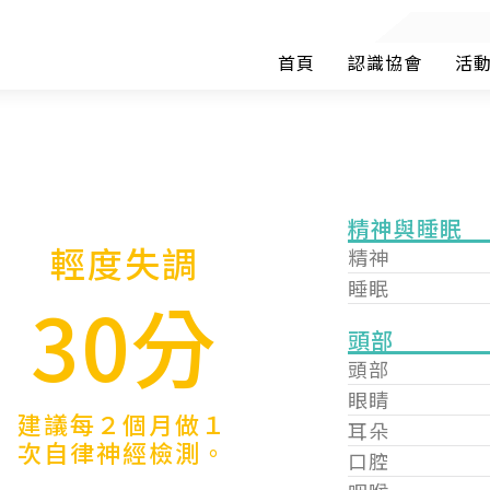
首頁
認識協會
活
精神與睡眠
輕度失調
精神
睡眠
30分
頭部
頭部
眼睛
建議每２個月做１
耳朵
次自律神經檢測。
口腔