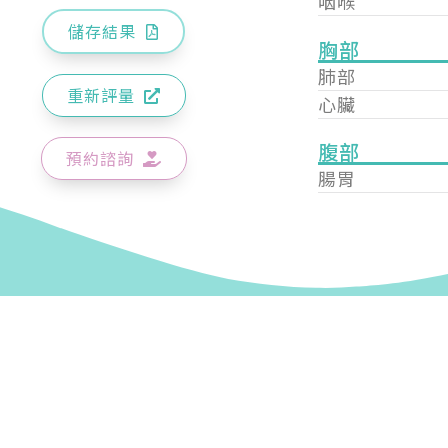
咽喉
儲存結果
胸部
肺部
重新評量
心臟
腹部
預約諮詢
腸胃