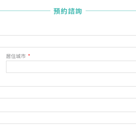
您已成功送出會員申請
預約諮詢
您好，您的會員申請，已成功送出，經本協會理事會審核
通過後即通知您進行繳費，繳費資訊如下
——
【會費】
個人會員:
入會費新臺幣1200元，於會員入會時繳納；常年會費1200
居住城市
元，於每年度繳納。
團體會員:
入會費新臺幣3000元，於會員入會時繳納；常年會費3000
元，於每年度繳納。
戶名: 社團法人台灣自律神經健康培訓暨發展協會
帳號: 003-03-501566-2
銀行: (013) 國泰世華 南京東路分行