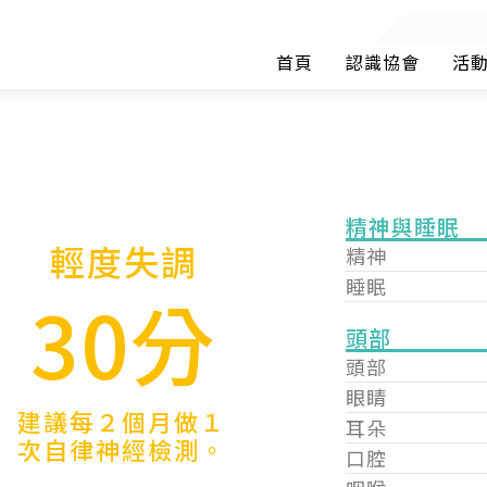
首頁
認識協會
活
精神與睡眠
輕度失調
精神
睡眠
30分
頭部
頭部
眼睛
建議每２個月做１
耳朵
次自律神經檢測。
口腔