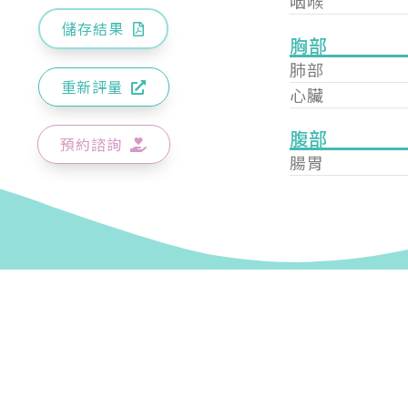
咽喉
儲存結果
胸部
肺部
重新評量
心臟
腹部
預約諮詢
腸胃