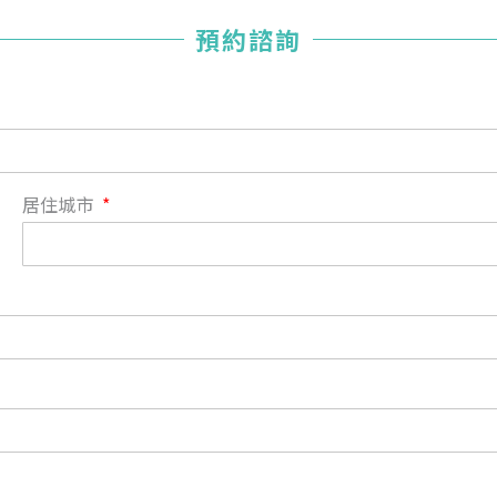
您已成功送出會員申請
預約諮詢
您好，您的會員申請，已成功送出，經本協會理事會審核
通過後即通知您進行繳費，繳費資訊如下
——
【會費】
個人會員:
入會費新臺幣1200元，於會員入會時繳納；常年會費1200
居住城市
元，於每年度繳納。
團體會員:
入會費新臺幣3000元，於會員入會時繳納；常年會費3000
元，於每年度繳納。
戶名: 社團法人台灣自律神經健康培訓暨發展協會
帳號: 003-03-501566-2
銀行: (013) 國泰世華 南京東路分行