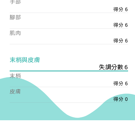
手部
會審核通過後即通知您進行繳費，繳費資訊如下
——
得分 6
【會費】
腳部
個人會員:
得分 6
入會費新臺幣1200元，於會員入會時繳納；常年會
肌肉
費1200元，於每年度繳納。
得分 6
團體會員:
入會費新臺幣3000元，於會員入會時繳納；常年會
末梢與皮膚
費3000元，於每年度繳納。
失調分數 6
戶名: 社團法人台灣自律神經健康培訓暨發展協會
末梢
帳號: 003-03-501566-2
得分 6
銀行: (013) 國泰世華 南京東路分行
皮膚
得分 0