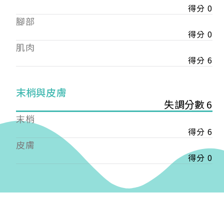
得分 0
——
腳部
【會費】
個人會員:
得分 0
入會費新臺幣1200元，於會員入會時繳納；常年會
肌肉
費1200元，於每年度繳納。
得分 6
團體會員:
入會費新臺幣3000元，於會員入會時繳納；常年會
末梢與皮膚
費3000元，於每年度繳納。
失調分數 6
末梢
戶名: 社團法人台灣自律神經健康培訓暨發展協會
得分 6
帳號: 003-03-501566-2
銀行: (013) 國泰世華 南京東路分行
皮膚
得分 0