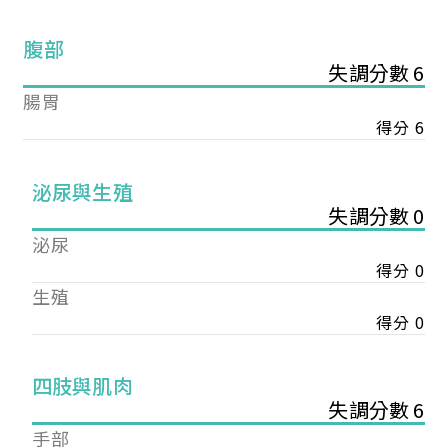
腹部
失調分數 6
腸胃
得分 6
泌尿與生殖
失調分數 0
泌尿
得分 0
生殖
得分 0
您已成功送出會員申請
四肢與肌肉
失調分數 6
您好，您的會員申請，已成功送出，經本協會理事
手部
會審核通過後即通知您進行繳費，繳費資訊如下