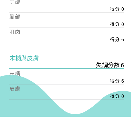
手部
會審核通過後即通知您進行繳費，繳費資訊如下
——
得分 0
【會費】
腳部
個人會員:
得分 0
入會費新臺幣1200元，於會員入會時繳納；常年會
肌肉
費1200元，於每年度繳納。
得分 6
團體會員:
入會費新臺幣3000元，於會員入會時繳納；常年會
末梢與皮膚
費3000元，於每年度繳納。
失調分數 6
戶名: 社團法人台灣自律神經健康培訓暨發展協會
末梢
帳號: 003-03-501566-2
得分 6
銀行: (013) 國泰世華 南京東路分行
皮膚
得分 0