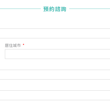
您已成功送出會員申請
預約諮詢
您好，您的會員申請，已成功送出，經本協會理事會審核
通過後即通知您進行繳費，繳費資訊如下
——
【會費】
個人會員:
入會費新臺幣1200元，於會員入會時繳納；常年會費1200
居住城市
元，於每年度繳納。
團體會員:
入會費新臺幣3000元，於會員入會時繳納；常年會費3000
元，於每年度繳納。
戶名: 社團法人台灣自律神經健康培訓暨發展協會
帳號: 003-03-501566-2
銀行: (013) 國泰世華 南京東路分行