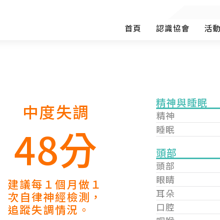
首頁
認識協會
活
精神與睡眠
中度失調
精神
48分
睡眠
頭部
頭部
眼睛
建議每１個月做１
耳朵
次自律神經檢測，
口腔
追蹤失調情況。