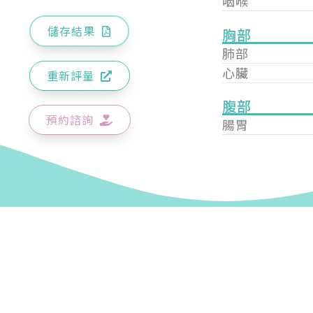
咽喉
儲存結果
胸部
肺部
心臟
重新評量
腹部
預約諮詢
腸胃