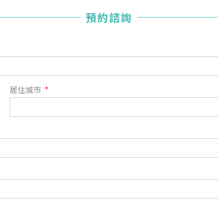
您好，您的會員申請，已成功送出，經本協會理事會審核
預約諮詢
通過後即通知您進行繳費，繳費資訊如下
——
【會費】
個人會員:
入會費新臺幣1200元，於會員入會時繳納；常年會費1200
元，於每年度繳納。
居住城市
團體會員:
入會費新臺幣3000元，於會員入會時繳納；常年會費3000
元，於每年度繳納。
戶名: 社團法人台灣自律神經健康培訓暨發展協會
帳號: 003-03-501566-2
銀行: (013) 國泰世華 南京東路分行