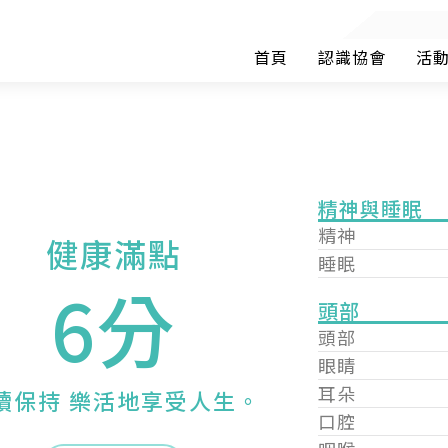
首頁
認識協會
活
精神與睡眠
精神
健康滿點
睡眠
6分
頭部
頭部
眼睛
耳朵
續保持 樂活地享受人生。
口腔