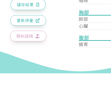
咽喉
儲存結果
胸部
肺部
重新評量
心臟
預約諮詢
腹部
腸胃
您已成功送出會員申請