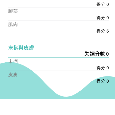
得分 0
——
腳部
【會費】
個人會員:
得分 0
入會費新臺幣1200元，於會員入會時繳納；常年會
肌肉
費1200元，於每年度繳納。
得分 6
團體會員:
入會費新臺幣3000元，於會員入會時繳納；常年會
末梢與皮膚
費3000元，於每年度繳納。
失調分數 0
末梢
戶名: 社團法人台灣自律神經健康培訓暨發展協會
得分 0
帳號: 003-03-501566-2
銀行: (013) 國泰世華 南京東路分行
皮膚
得分 0