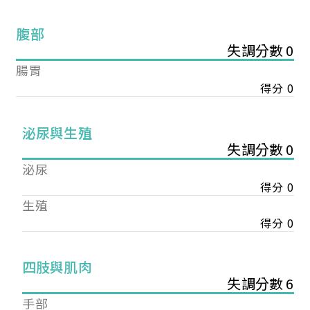
腹部
失調分數 0
腸胃
得分 0
泌尿與生殖
失調分數 0
泌尿
得分 0
生殖
得分 0
您已成功送出會員申請
四肢與肌肉
失調分數 6
您好，您的會員申請，已成功送出，經本協會理事
手部
會審核通過後即通知您進行繳費，繳費資訊如下