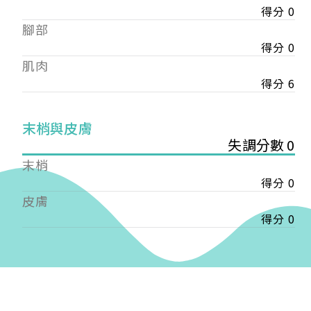
得分 0
——
腳部
【會費】
個人會員:
得分 0
入會費新臺幣1200元，於會員入會時繳納；常年會
肌肉
費1200元，於每年度繳納。
得分 6
團體會員:
入會費新臺幣3000元，於會員入會時繳納；常年會
末梢與皮膚
費3000元，於每年度繳納。
失調分數 0
末梢
戶名: 社團法人台灣自律神經健康培訓暨發展協會
得分 0
帳號: 003-03-501566-2
銀行: (013) 國泰世華 南京東路分行
皮膚
得分 0