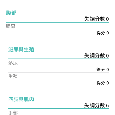
腹部
失調分數 0
腸胃
得分 0
泌尿與生殖
失調分數 0
泌尿
得分 0
生殖
得分 0
您已成功送出會員申請
四肢與肌肉
失調分數 6
您好，您的會員申請，已成功送出，經本協會理事
手部
會審核通過後即通知您進行繳費，繳費資訊如下