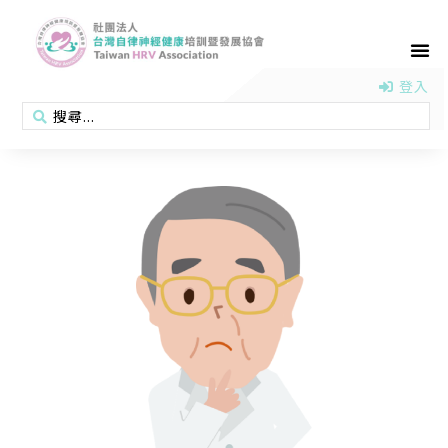
首頁
認識協會
活動消息
醫學新知
衛教專區
會員專區
聯絡我們
登入