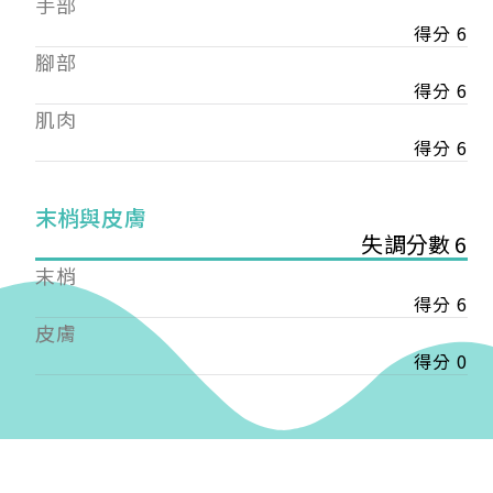
手部
會審核通過後即通知您進行繳費，繳費資訊如下
——
得分 6
【會費】
腳部
個人會員:
得分 6
入會費新臺幣1200元，於會員入會時繳納；常年會
肌肉
費1200元，於每年度繳納。
得分 6
團體會員:
入會費新臺幣3000元，於會員入會時繳納；常年會
末梢與皮膚
費3000元，於每年度繳納。
失調分數 6
戶名: 社團法人台灣自律神經健康培訓暨發展協會
末梢
帳號: 003-03-501566-2
得分 6
銀行: (013) 國泰世華 南京東路分行
皮膚
得分 0