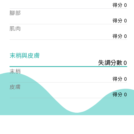
得分 0
——
腳部
【會費】
個人會員:
得分 0
入會費新臺幣1200元，於會員入會時繳納；常年會
肌肉
費1200元，於每年度繳納。
得分 0
團體會員:
入會費新臺幣3000元，於會員入會時繳納；常年會
末梢與皮膚
費3000元，於每年度繳納。
失調分數 0
末梢
戶名: 社團法人台灣自律神經健康培訓暨發展協會
得分 0
帳號: 003-03-501566-2
銀行: (013) 國泰世華 南京東路分行
皮膚
得分 0