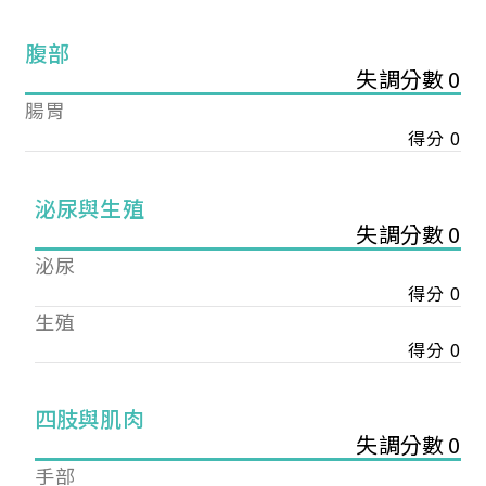
腹部
失調分數 0
腸胃
得分 0
泌尿與生殖
失調分數 0
泌尿
得分 0
生殖
得分 0
您已成功送出會員申請
四肢與肌肉
失調分數 0
您好，您的會員申請，已成功送出，經本協會理事
手部
會審核通過後即通知您進行繳費，繳費資訊如下