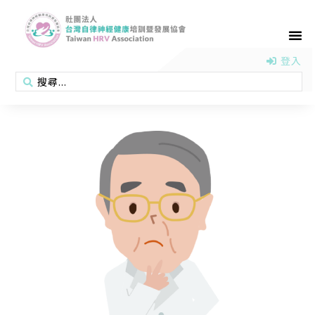
首頁
認識協會
活動消息
醫學新知
衛教專區
會員專區
聯絡我們
登入