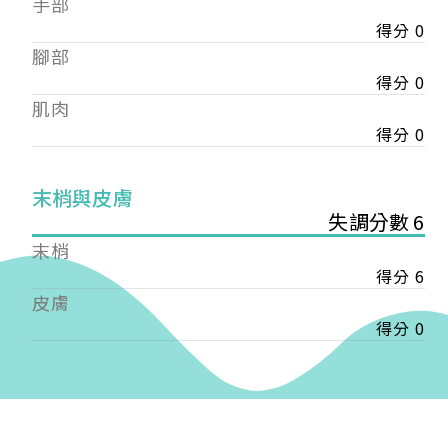
手部
會審核通過後即通知您進行繳費，繳費資訊如下
——
得分 0
【會費】
腳部
個人會員:
得分 0
入會費新臺幣1200元，於會員入會時繳納；常年會
肌肉
費1200元，於每年度繳納。
得分 0
團體會員:
入會費新臺幣3000元，於會員入會時繳納；常年會
末梢與皮膚
費3000元，於每年度繳納。
失調分數 6
戶名: 社團法人台灣自律神經健康培訓暨發展協會
末梢
帳號: 003-03-501566-2
得分 6
銀行: (013) 國泰世華 南京東路分行
皮膚
得分 0