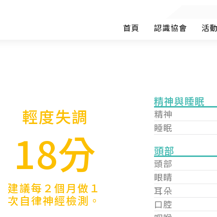
首頁
認識協會
活
精神與睡眠
輕度失調
精神
睡眠
18分
頭部
頭部
眼睛
建議每２個月做１
耳朵
次自律神經檢測。
口腔