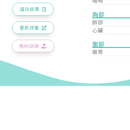
咽喉
儲存結果
胸部
肺部
重新評量
心臟
腹部
預約諮詢
腸胃