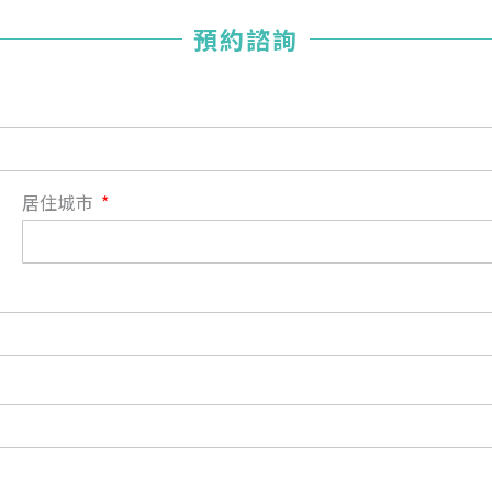
您已成功送出會員申請
預約諮詢
您好，您的會員申請，已成功送出，經本協會理事會審核
通過後即通知您進行繳費，繳費資訊如下
——
【會費】
個人會員:
入會費新臺幣1200元，於會員入會時繳納；常年會費1200
居住城市
元，於每年度繳納。
團體會員:
入會費新臺幣3000元，於會員入會時繳納；常年會費3000
元，於每年度繳納。
戶名: 社團法人台灣自律神經健康培訓暨發展協會
帳號: 003-03-501566-2
銀行: (013) 國泰世華 南京東路分行