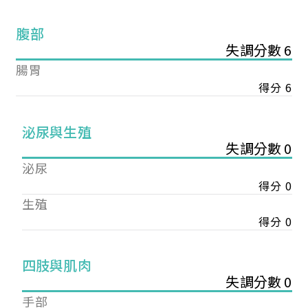
腹部
失調分數 6
腸胃
得分 6
泌尿與生殖
失調分數 0
泌尿
得分 0
生殖
得分 0
您已成功送出會員申請
四肢與肌肉
失調分數 0
您好，您的會員申請，已成功送出，經本協會理事
手部
會審核通過後即通知您進行繳費，繳費資訊如下