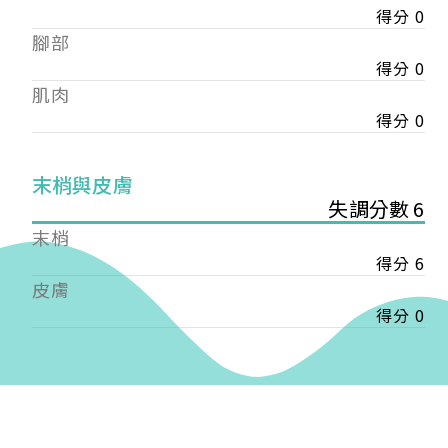
得分 0
——
腳部
【會費】
個人會員:
得分 0
入會費新臺幣1200元，於會員入會時繳納；常年會
肌肉
費1200元，於每年度繳納。
得分 0
團體會員:
入會費新臺幣3000元，於會員入會時繳納；常年會
末梢與皮膚
費3000元，於每年度繳納。
失調分數 6
末梢
戶名: 社團法人台灣自律神經健康培訓暨發展協會
得分 6
帳號: 003-03-501566-2
銀行: (013) 國泰世華 南京東路分行
皮膚
得分 0