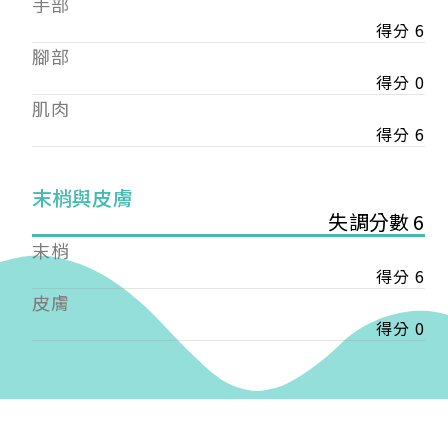
手部
會審核通過後即通知您進行繳費，繳費資訊如下
——
得分 6
【會費】
腳部
個人會員:
得分 0
入會費新臺幣1200元，於會員入會時繳納；常年會
肌肉
費1200元，於每年度繳納。
得分 6
團體會員:
入會費新臺幣3000元，於會員入會時繳納；常年會
末梢與皮膚
費3000元，於每年度繳納。
失調分數 6
戶名: 社團法人台灣自律神經健康培訓暨發展協會
末梢
帳號: 003-03-501566-2
得分 6
銀行: (013) 國泰世華 南京東路分行
皮膚
得分 0