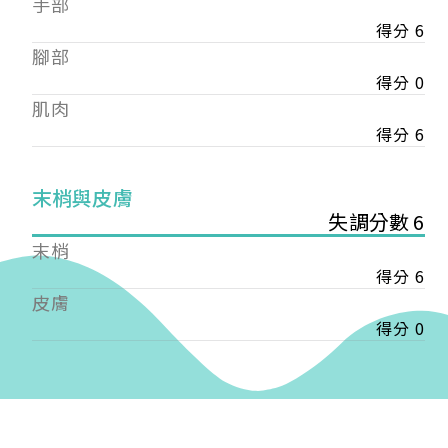
手部
會審核通過後即通知您進行繳費，繳費資訊如下
——
得分 6
【會費】
腳部
個人會員:
得分 0
入會費新臺幣1200元，於會員入會時繳納；常年會
肌肉
費1200元，於每年度繳納。
得分 6
團體會員:
入會費新臺幣3000元，於會員入會時繳納；常年會
末梢與皮膚
費3000元，於每年度繳納。
失調分數 6
戶名: 社團法人台灣自律神經健康培訓暨發展協會
末梢
帳號: 003-03-501566-2
得分 6
銀行: (013) 國泰世華 南京東路分行
皮膚
得分 0