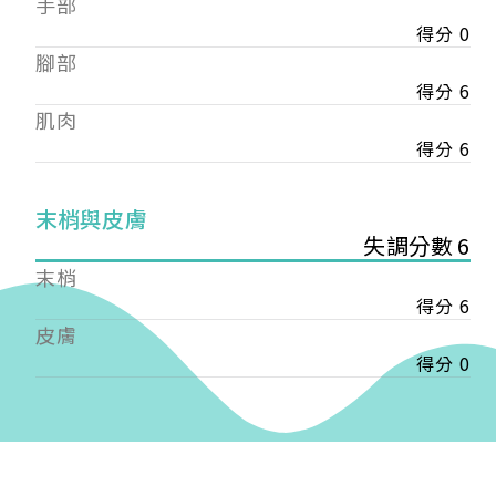
手部
會審核通過後即通知您進行繳費，繳費資訊如下
——
得分 0
【會費】
腳部
個人會員:
得分 6
入會費新臺幣1200元，於會員入會時繳納；常年會
肌肉
費1200元，於每年度繳納。
得分 6
團體會員:
入會費新臺幣3000元，於會員入會時繳納；常年會
末梢與皮膚
費3000元，於每年度繳納。
失調分數 6
戶名: 社團法人台灣自律神經健康培訓暨發展協會
末梢
帳號: 003-03-501566-2
得分 6
銀行: (013) 國泰世華 南京東路分行
皮膚
得分 0