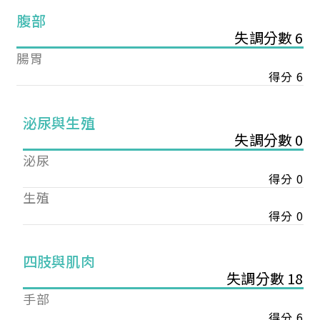
腹部
失調分數 6
腸胃
得分 6
泌尿與生殖
失調分數 0
泌尿
得分 0
生殖
得分 0
您已成功送出會員申請
四肢與肌肉
失調分數 18
您好，您的會員申請，已成功送出，經本協會理事
手部
會審核通過後即通知您進行繳費，繳費資訊如下
得分 6