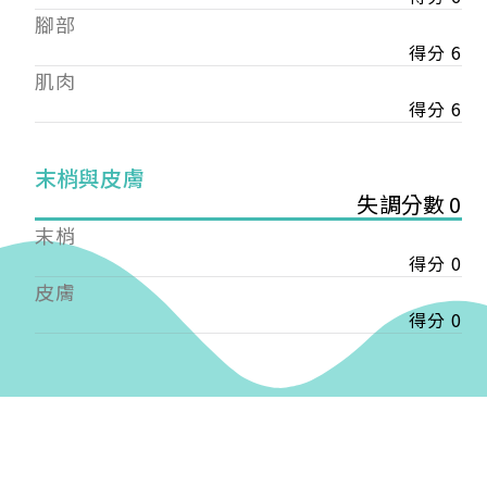
——
腳部
【會費】
得分 6
個人會員:
肌肉
入會費新臺幣1200元，於會員入會時繳納；常年會
費1200元，於每年度繳納。
得分 6
團體會員:
末梢與皮膚
入會費新臺幣3000元，於會員入會時繳納；常年會
失調分數 0
費3000元，於每年度繳納。
末梢
戶名: 社團法人台灣自律神經健康培訓暨發展協會
得分 0
帳號: 003-03-501566-2
皮膚
銀行: (013) 國泰世華 南京東路分行
得分 0