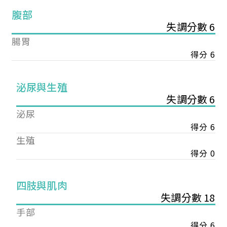
腹部
失調分數 6
腸胃
得分 6
泌尿與生殖
失調分數 6
泌尿
得分 6
生殖
得分 0
您已成功送出會員申請
四肢與肌肉
失調分數 18
您好，您的會員申請，已成功送出，經本協會理事
手部
會審核通過後即通知您進行繳費，繳費資訊如下
得分 6