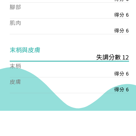
——
腳部
【會費】
得分 6
個人會員:
肌肉
入會費新臺幣1200元，於會員入會時繳納；常年會
費1200元，於每年度繳納。
得分 6
團體會員:
末梢與皮膚
入會費新臺幣3000元，於會員入會時繳納；常年會
失調分數 12
費3000元，於每年度繳納。
末梢
戶名: 社團法人台灣自律神經健康培訓暨發展協會
得分 6
帳號: 003-03-501566-2
皮膚
銀行: (013) 國泰世華 南京東路分行
得分 6