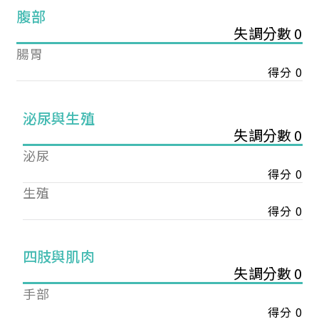
腹部
失調分數 0
腸胃
得分 0
泌尿與生殖
失調分數 0
泌尿
得分 0
生殖
得分 0
您已成功送出會員申請
四肢與肌肉
失調分數 0
手部
您好，您的會員申請，已成功送出，經本協會理事
會審核通過後即通知您進行繳費，繳費資訊如下
得分 0