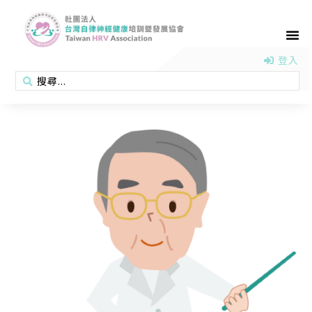
首頁
認識協會
活動消息
醫學新知
衛教專區
會員專區
聯絡我們
登入