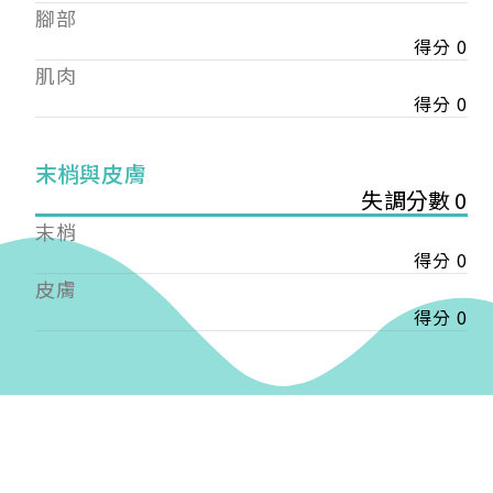
——
腳部
【會費】
得分 0
個人會員:
肌肉
入會費新臺幣1200元，於會員入會時繳納；常年會
得分 0
費1200元，於每年度繳納。
團體會員:
末梢與皮膚
入會費新臺幣3000元，於會員入會時繳納；常年會
失調分數 0
費3000元，於每年度繳納。
末梢
戶名: 社團法人台灣自律神經健康培訓暨發展協會
得分 0
帳號: 003-03-501566-2
皮膚
銀行: (013) 國泰世華 南京東路分行
得分 0