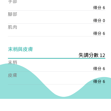
手部
會審核通過後即通知您進行繳費，繳費資訊如下
——
得分 6
【會費】
腳部
個人會員:
得分 0
入會費新臺幣1200元，於會員入會時繳納；常年會
肌肉
費1200元，於每年度繳納。
得分 6
團體會員:
入會費新臺幣3000元，於會員入會時繳納；常年會
末梢與皮膚
費3000元，於每年度繳納。
失調分數 12
戶名: 社團法人台灣自律神經健康培訓暨發展協會
末梢
帳號: 003-03-501566-2
得分 6
銀行: (013) 國泰世華 南京東路分行
皮膚
得分 6