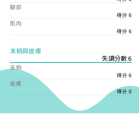
——
腳部
【會費】
得分 6
個人會員:
肌肉
入會費新臺幣1200元，於會員入會時繳納；常年會
費1200元，於每年度繳納。
得分 6
團體會員:
末梢與皮膚
入會費新臺幣3000元，於會員入會時繳納；常年會
失調分數 6
費3000元，於每年度繳納。
末梢
戶名: 社團法人台灣自律神經健康培訓暨發展協會
得分 6
帳號: 003-03-501566-2
皮膚
銀行: (013) 國泰世華 南京東路分行
得分 0