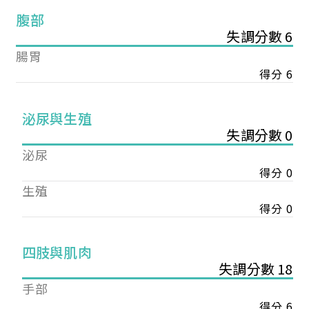
腹部
失調分數 6
腸胃
得分 6
泌尿與生殖
失調分數 0
泌尿
得分 0
生殖
得分 0
您已成功送出會員申請
四肢與肌肉
失調分數 18
您好，您的會員申請，已成功送出，經本協會理事
手部
會審核通過後即通知您進行繳費，繳費資訊如下
得分 6