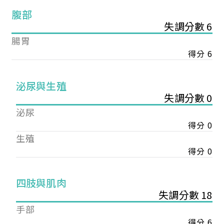
腹部
失調分數 6
腸胃
得分 6
泌尿與生殖
失調分數 0
泌尿
得分 0
生殖
得分 0
您已成功送出會員申請
四肢與肌肉
失調分數 18
您好，您的會員申請，已成功送出，經本協會理事
手部
會審核通過後即通知您進行繳費，繳費資訊如下
得分 6