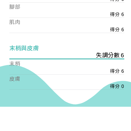
——
腳部
【會費】
得分 6
個人會員:
肌肉
入會費新臺幣1200元，於會員入會時繳納；常年會
費1200元，於每年度繳納。
得分 6
團體會員:
末梢與皮膚
入會費新臺幣3000元，於會員入會時繳納；常年會
失調分數 6
費3000元，於每年度繳納。
末梢
戶名: 社團法人台灣自律神經健康培訓暨發展協會
得分 6
帳號: 003-03-501566-2
皮膚
銀行: (013) 國泰世華 南京東路分行
得分 0