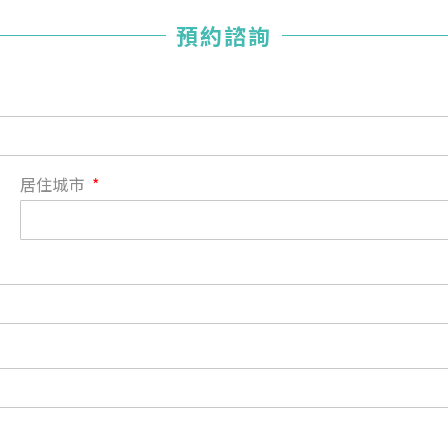
您已成功送出會員申請
預約諮詢
您好，您的會員申請，已成功送出，經本協會理事會審核
通過後即通知您進行繳費，繳費資訊如下
——
【會費】
個人會員:
入會費新臺幣1200元，於會員入會時繳納；常年會費1200
居住城市
元，於每年度繳納。
團體會員:
入會費新臺幣3000元，於會員入會時繳納；常年會費3000
元，於每年度繳納。
戶名: 社團法人台灣自律神經健康培訓暨發展協會
帳號: 003-03-501566-2
銀行: (013) 國泰世華 南京東路分行