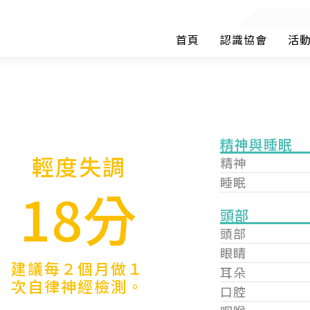
首頁
認識協會
活
精神與睡眠
輕度失調
精神
睡眠
18分
頭部
頭部
眼睛
建議每２個月做１
耳朵
次自律神經檢測。
口腔