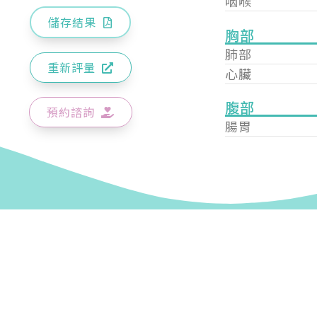
咽喉
儲存結果
胸部
肺部
重新評量
心臟
腹部
預約諮詢
腸胃