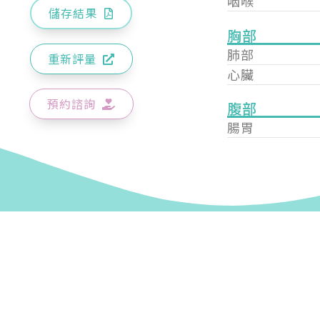
咽喉
儲存結果
胸部
肺部
重新評量
心臟
預約諮詢
腹部
腸胃