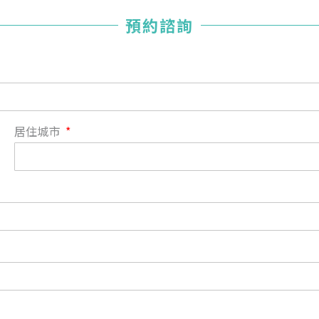
您已成功送出會員申請
預約諮詢
您好，您的會員申請，已成功送出，經本協會理事會審核
通過後即通知您進行繳費，繳費資訊如下
——
【會費】
個人會員:
入會費新臺幣1200元，於會員入會時繳納；常年會費1200
居住城市
元，於每年度繳納。
團體會員:
入會費新臺幣3000元，於會員入會時繳納；常年會費3000
元，於每年度繳納。
戶名: 社團法人台灣自律神經健康培訓暨發展協會
帳號: 003-03-501566-2
銀行: (013) 國泰世華 南京東路分行