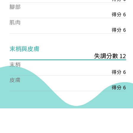
——
腳部
【會費】
得分 6
個人會員:
肌肉
入會費新臺幣1200元，於會員入會時繳納；常年會
費1200元，於每年度繳納。
得分 6
團體會員:
末梢與皮膚
入會費新臺幣3000元，於會員入會時繳納；常年會
失調分數 12
費3000元，於每年度繳納。
末梢
戶名: 社團法人台灣自律神經健康培訓暨發展協會
得分 6
帳號: 003-03-501566-2
皮膚
銀行: (013) 國泰世華 南京東路分行
得分 6