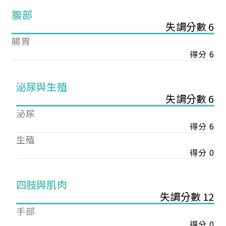
腹部
失調分數 6
腸胃
得分 6
泌尿與生殖
失調分數 6
泌尿
得分 6
生殖
得分 0
您已成功送出會員申請
四肢與肌肉
失調分數 12
您好，您的會員申請，已成功送出，經本協會理事
手部
會審核通過後即通知您進行繳費，繳費資訊如下
得分 0