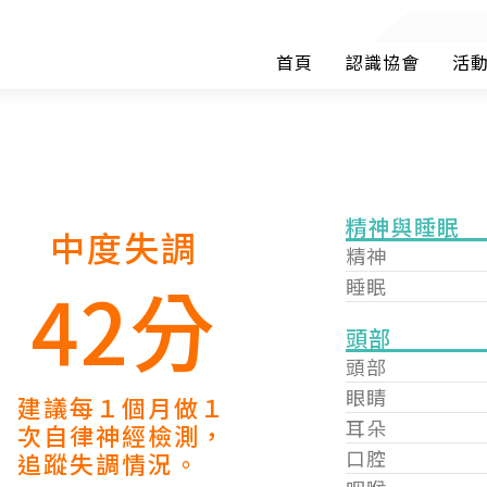
首頁
認識協會
活
精神與睡眠
中度失調
精神
42分
睡眠
頭部
頭部
眼睛
建議每１個月做１
耳朵
次自律神經檢測，
口腔
追蹤失調情況。