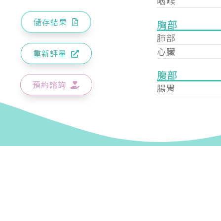
咽喉
儲存結果
胸部
肺部
心臟
重新評量
腹部
預約諮詢
腸胃