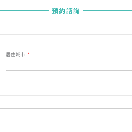
您已成功送出會員申請
預約諮詢
您好，您的會員申請，已成功送出，經本協會理事會審核
通過後即通知您進行繳費，繳費資訊如下
——
【會費】
個人會員:
入會費新臺幣1200元，於會員入會時繳納；常年會費1200
居住城市
元，於每年度繳納。
團體會員:
入會費新臺幣3000元，於會員入會時繳納；常年會費3000
元，於每年度繳納。
戶名: 社團法人台灣自律神經健康培訓暨發展協會
帳號: 003-03-501566-2
銀行: (013) 國泰世華 南京東路分行