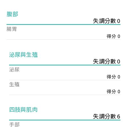
腹部
失調分數 0
腸胃
得分 0
泌尿與生殖
失調分數 0
泌尿
得分 0
生殖
得分 0
您已成功送出會員申請
四肢與肌肉
失調分數 6
您好，您的會員申請，已成功送出，經本協會理事
手部
會審核通過後即通知您進行繳費，繳費資訊如下