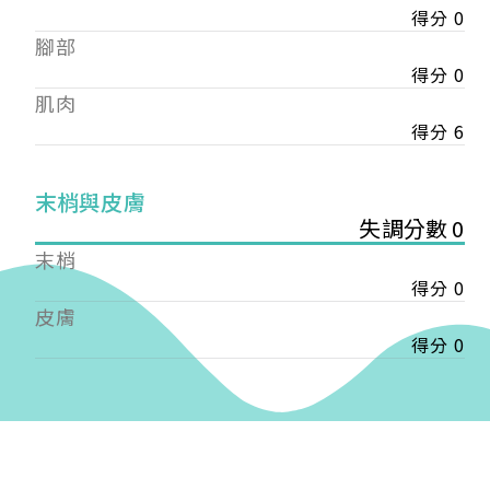
得分 0
——
腳部
【會費】
個人會員:
得分 0
入會費新臺幣1200元，於會員入會時繳納；常年會
肌肉
費1200元，於每年度繳納。
得分 6
團體會員:
入會費新臺幣3000元，於會員入會時繳納；常年會
末梢與皮膚
費3000元，於每年度繳納。
失調分數 0
末梢
戶名: 社團法人台灣自律神經健康培訓暨發展協會
得分 0
帳號: 003-03-501566-2
銀行: (013) 國泰世華 南京東路分行
皮膚
得分 0