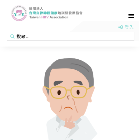
首頁
認識協會
活動消息
醫學新知
衛教專區
會員專區
聯絡我們
登入