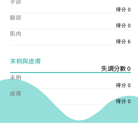
手部
會審核通過後即通知您進行繳費，繳費資訊如下
——
得分 0
【會費】
腳部
個人會員:
得分 0
入會費新臺幣1200元，於會員入會時繳納；常年會
肌肉
費1200元，於每年度繳納。
得分 6
團體會員:
入會費新臺幣3000元，於會員入會時繳納；常年會
末梢與皮膚
費3000元，於每年度繳納。
失調分數 0
戶名: 社團法人台灣自律神經健康培訓暨發展協會
末梢
帳號: 003-03-501566-2
得分 0
銀行: (013) 國泰世華 南京東路分行
皮膚
得分 0